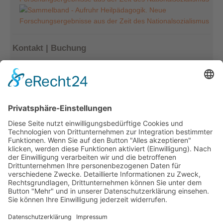
Kontakt | Buchung
Kerstin Götter
Tel.: 033477–548940
info@archiv-heilpaedagogik.de
Kommende Veranstaltungen
INTERNATIONALES ARCHIV
FÜR HEILPÄDAGOGIK
Emil E. Kobi Institut
Platz der Jugend 4
15374 Müncheberg OT Trebnitz