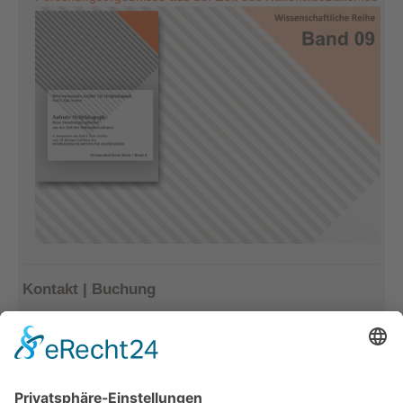
Kontakt | Buchung
Kerstin Götter
Tel.: 033477–548940
info@archiv-heilpaedagogik.de