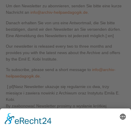
Um den Newsletter zu abonnieren, senden Sie bitte eine kurze
Nachricht an
info@archiv-heilpaedagogik.de
.
Danach erhalten Sie von uns eine Antwortmail, die Sie bitte
bestätigen, damit wir den Newsletter an Sie versenden dürfen.
Eine Abmeldung des Newsletters ist jederzeit möglich.[:en]
Our newsletter is released every two to three months and
provides you with the latest news about the Archive and offers
by the Emil E. Kobi Institute.
To subscribe, please send a short message to
info@archiv-
heilpaedagogik.de
.
[:pl]Nasz Newsletter ukazuje się regularnie co dwa, trzy
miesiące i zawiera nowinki z Archiwum oraz Instytutu Emila E.
Kobi.
By zaabonować Newsletter prosimy o wysłanie krótkiej
wiadomości na adres:
info@archiv-heilpaedagogik.de
.