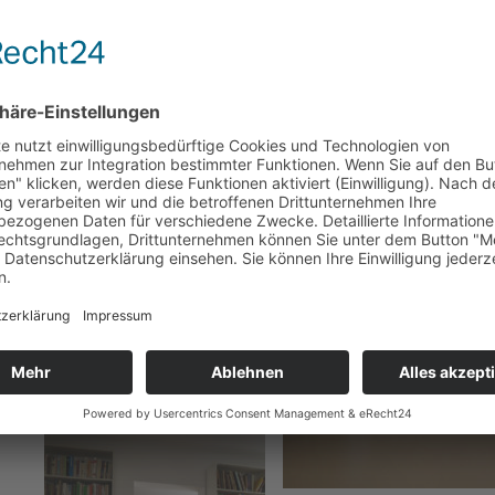
rfassten Buchbeständen
tert und aktualisiert.
 mit uns aufnehmen.
).
r.[:en]
as well as contemporary literature on
oses. Unfortunately, we have not been
ry is expanded and updated regularly.
lpaed
(external link).