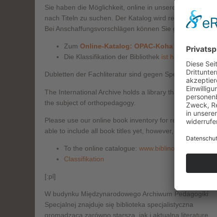
Sie haben die Möglichkeit, online in unseren bereits e
nach Titeln zu suchen. Der Katalog wird regelmäßig erwei
Bei Anschaffungsvorschlägen können Sie gerne Kontakt
Zum
Online-Katalog: OPAC-Koha
(externer Link
Die Klassifikation der Bibliothek
ist hier abrufbar
.
Dubletten der Fachliteratur sind gegen Spende erwerbba
The International Archive holds a library that offers old 
the subject of orthopedagogy.
Please use our online book inventory for research purp
able to include all book titles yet, however, our invento
To the online catalogue:
www.biblino.de/archivhei
Classifikation
[:pl]
W budynku Międzynarodowego Archiwum Pedagogiki
Specjalnej znajduje się biblioteka specjalistyczna
gromadząca zarówno starszą, jak i aktualną literaturę