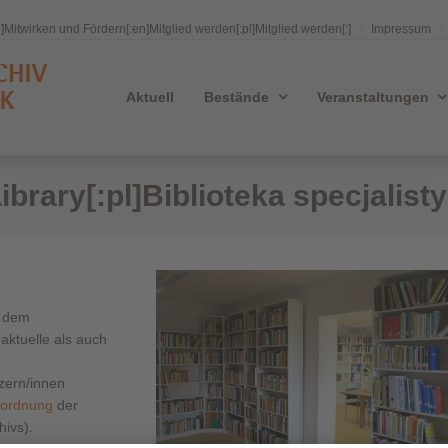
e]Mitwirken und Fördern[:en]Mitglied werden[:pl]Mitglied werden[:]
Impressum
Aktuell
Bestände
Veranstaltungen
ibrary[:pl]Biblioteka specjalisty
r dem
aktuelle als auch
tzern/innen
sordnung
der
hivs).