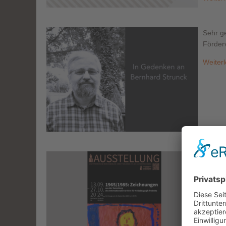
Sehr g
Förder
Weiter
Auss
1965/1
Heilpä
Weiter