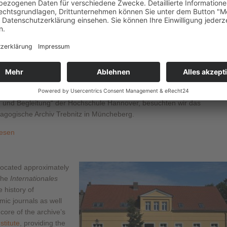
schule mal anders – Eine Exkursion zum
rnationalen Archiv für Heilpädagogik Trebnitz
men unserer Exkursion des Studienganges „Heilpädagogik – Inklusive
g und Begleitung“ der Hochschule Hannover, besuchten wir das
dagogische Archiv Trebnitz in Müncheberg.
lesen
ocated approximately
 the
Internationales
 history of
mic journals as well
 core of the archive’s
stitute
, providing the