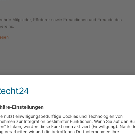
eehrte Mitglieder, Förderer sowie Freundinnen und Freunde des
vereins,
lesen
tellung in der Stadtpfarrkirche Müncheberg
985: Zeichnungen aus der Sammlung des Internationalen Archivs für
dagogik Trebnitz
lesen