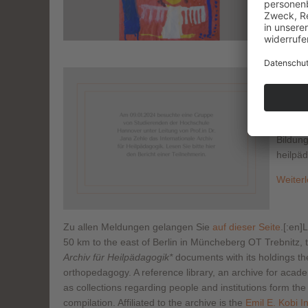
Hoch
Inte
Im Rah
Bildun
heilpä
Weiter
Zu allen Meldungen gelangen Sie
auf dieser Seite
.[:en]
L
50 km to the east of Berlin in Müncheberg OT Trebnitz,
Archiv für Heilpädagogik*
documents with its holdings the
orthopedagogy. A reference library, an archive for acade
as collections regarding people and institutions form the
compilation. Affiliated to the archive is the
Emil E. Kobi In