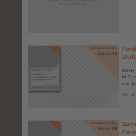
Ferd
Dial
Dieser
ist Fer
und das
Weiter
Samm
Fors