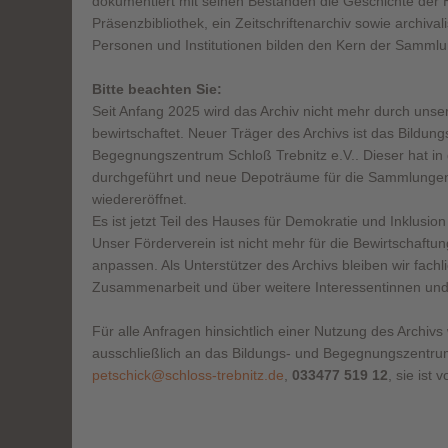
dokumentiert mit
seinen Beständen die Geschichte der 
Präsenzbibliothek, ein Zeitschriftenarchiv
sowie archival
Personen und Institutionen bilden den Kern der Sammlu
Bitte beachten Sie:
Seit Anfang 2025 wird das Archiv nicht mehr durch unse
bewirtschaftet. Neuer
Träger des Archivs ist das Bildung
Begegnungszentrum Schloß Trebnitz e.V.. Dieser hat in
durchgeführt und neue Depoträume
für die Sammlungen
wiedereröffnet.
Es ist jetzt Teil des Hauses für Demokratie und Inklusi
Unser Förderverein ist nicht mehr für die Bewirtschaftu
anpassen. Als Unterstützer des Archivs bleiben wir fach
Zusammenarbeit und über weitere
Interessentinnen und
Für alle Anfragen hinsichtlich einer Nutzung des Archivs 
ausschließlich an das Bildungs- und Begegnungszentrum 
petschick@schloss-trebnitz.de
,
033477 519 12
, sie ist 