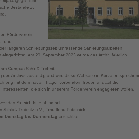
Heilpädagogik. Eine
ische Bestände zu
ng.
ren Förderverein
s- und
der längeren Schließungszeit umfassende Sanierungsarbeiten
 eingerichtet. Am 29. September 2025 wurde das Archiv feierlich
on am Campus Schloß Trebnitz.
ng des Archivs zuständig und wird diese
Webseite in Kürze entsprechen
lich eng
mit dem neuen Träger verbunden, freuen uns auf die
 Interessenten, die sich in unserem Förderverein engagieren wollen.
wenden Sie sich bitte ab sofort
Schloß Trebnitz e.V., Frau Ilona Petschick
von
Dienstag bis Donnerstag
erreichbar.