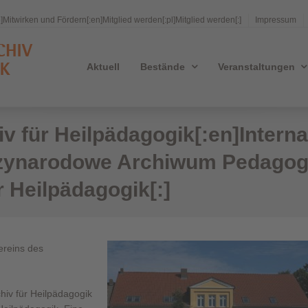
e]Mitwirken und Fördern[:en]Mitglied werden[:pl]Mitglied werden[:]
Impressum
Aktuell
Bestände
Veranstaltungen
iv für Heilpädagogik[:en]Interna
zynarodowe Archiwum Pedagogik
r Heilpädagogik[:]
ereins des
chiv für Heilpädagogik