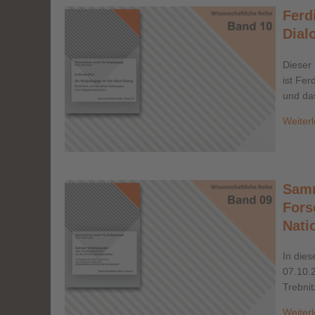
Ferd
Dial
Dieser
ist Fer
und das
Weiter
Samm
Fors
Nati
In die
07.10.2
Trebnitz
Weiter