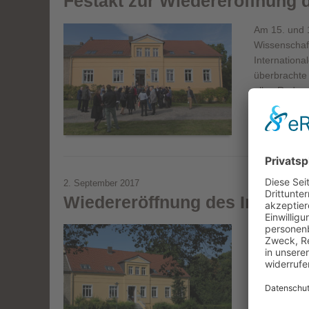
Festakt zur Wiedereröffnung 
Am 15. und 1
Wissenschaf
Internationa
überbrachte
allen Redner
Read m
2. September 2017
Wiedereröffnung des Internat