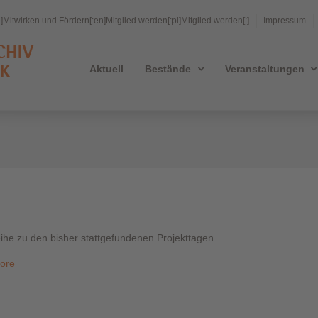
e]Mitwirken und Fördern[:en]Mitglied werden[:pl]Mitglied werden[:]
Impressum
Aktuell
Bestände
Veranstaltungen
eihe zu den bisher stattgefundenen Projekttagen.
ore