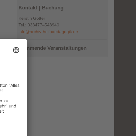
Kontakt | Buchung
Kerstin Götter
Tel.: 033477–548940
info@archiv-heilpaedagogik.de
Kommende Veranstaltungen
r