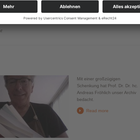
Read more
t
Mit einer großzügigen
Schenkung hat Prof. Dr. Dr. hc.
Andreas Fröhlich unser Archiv
bedacht.
Read more