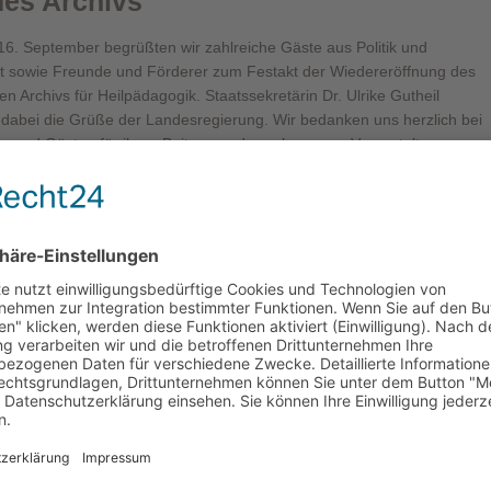
des Archivs
6. September begrüßten wir zahlreiche Gäste aus Politik und
t sowie Freunde und Förderer zum Festakt der Wiedereröffnung des
len Archivs für Heilpädagogik. Staatssekretärin Dr. Ulrike Gutheil
 dabei die Grüße der Landesregierung. Wir bedanken uns herzlich bei
n und Gästen für ihren Beitrag zu der gelungenen Veranstaltung.
ore
ionalen Archivs
Nach achtmonatiger Umbauzeit
wird am 15. September mit eine
kleinen Feierstunde das
Internationale Archiv wieder
eröffnet.