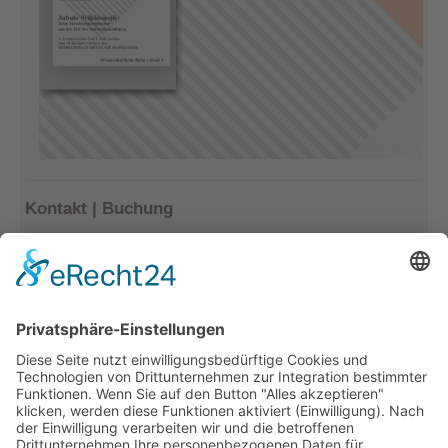
Kontakt | Buchung
Kerstin Götter
Tel.: 033477–548940
info@archiv-heilpaedagogik.de
Kommende Veranstaltungen