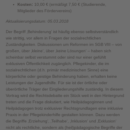
Kosten:
10,00 € (ermäßigt 7,50 € (Studierende,
Mitglieder des Fördervereins)
Aktualisierungsdatum: 05.03.2018
Der Begriff ‚Behinderung‘ ist häufig ebenso selbstverständlich
wie strittig, vor allem in Fragen der sozialrechtlichen
Zuständigkeiten. Diskussionen um Reformen im SGB VIII – von
großen, über ‚kleine‘, über ‚keine Lösungen‘ – haben sich
scheinbar selbst verstummt oder sind nur einer gefühlt
exklusiven Öffentlichkeit zugänglich. Pflegekinder, die im
sozialrechtlichen (d.h. primär medizinischen Sinne) eine
körperliche oder geistige Behinderung haben, erhalten keine
Leistungen der Jugendhilfe. Für sie ist der örtliche oder
überörtliche Träger der Eingliederungshilfe zuständig. In diesem
Vortrag wird die Rechtsdebatte ein Stück weit in den Hintergrund
treten und die Frage diskutiert, wie Heilpädagoginnen und
Heilpädagogen trotz exklusiver Rechtsgrundlagen eine inklusive
Praxis in der Pflegekinderhilfe gestalten können. Dazu werden
die Begriffe ‚Erziehung‘, ‚Teilhabe‘, ‚Inklusion‘ und ‚Exklusion‘
nicht als rechtliche, sondern als (heil)pädagogische Begriffe der