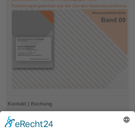
Forschungsergebnisse aus der Zeit des Nationalsozialismus
Kontakt | Buchung
Kerstin Götter
Tel.: 033477–548940
info@archiv-heilpaedagogik.de