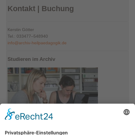
Kontakt | Buchung
Kerstin Götter
Tel.: 033477–548940
info@archiv-heilpaedagogik.de
Studieren im Archiv