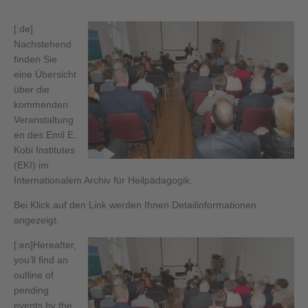
[:de]
Nachstehend
finden Sie
eine Übersicht
über die
kommenden
Veranstaltung
en des Emil E.
Kobi Institutes
(EKI) im
Internationalem Archiv für Heilpädagogik.
Bei Klick auf den Link werden Ihnen Detailinformationen
angezeigt.
[:en]
Hereafter,
you’ll find an
outline of
pending
events by the