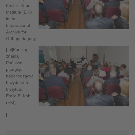
Emil E. Kobi
Institute (EKI)
in the
International
Archive for
Orthopedagogy.
[:pl]
Poniżej
znajdą
Państwo
przegląd
nadchodzącyc
h wydarzeń
Instytutu
Emila E. Kobi
(EKI).
[:]