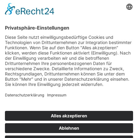
Kerstin Götter
Tel.: 033477–548940
info@archiv-heilpaedagogik.de
Kommende Veranstaltungen
INTERNATIONALES ARCHIV
FÜR HEILPÄDAGOGIK
Emil E. Kobi Institut
Platz der Jugend 4
15374 Müncheberg OT Trebnitz
Telefon: 033477 – 548940
Fax: 033477 – 548941
info@archiv-heilpaedagogik.de
Öffnungszeiten:
dienstags bis donnerstags
von 10:00 – 16:00 Uhr