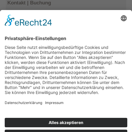
Kontakt | Buchung
Kerstin Götter
Tel.: 033477–548940
info@archiv-heilpaedagogik.de
Kommende Veranstaltungen
INTERNATIONALES ARCHIV
FÜR HEILPÄDAGOGIK
Emil E. Kobi Institut
Platz der Jugend 4
15374 Müncheberg OT Trebnitz
Telefon: 033477 – 548940
Fax: 033477 – 548941
info@archiv-heilpaedagogik.de
Öffnungszeiten: