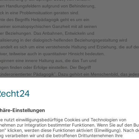
chen Handlungsfeldern aufgrund von Behinderung,
k in eine Problemsituation geraten sind.
te des Begriffs Heilpädagogik geht es um ein
seiner somatopsychischen Ganzheit mit all seinen
cher Beziehungen. Das Anbahnen, Entwickeln und
alisierung in der dialogisch-helfenden Beziehungsgestaltung wird
andelt es sich um eine verstehende Haltung und Erziehung, die auf de
er, teilweise auch in quantitativer Hinsicht bedeuten.
ginnen eine innere Haltung aus, die das Tun und
gen finden oder Erfolge einstellen. Der Begriff
kinderorientierter Pädagogik”. Dazu gehört ein Menschenbild, das jede
achtet und ernst nimmt, eine pädagogisch-philosophische Orientierung,
eiten sowie konkreten Lebensbedingungen des Kindes, vor allem auch d
mpetenzen unterstützt sowie fördert und nicht – nur –
Erziehung nach einem Menschenbild, wie es z. B. Religionen, staatlich
 vermitteln. Es gibt für die Einzigartigkeit eines Kindes kein Vorbild
e/der ein Kind nach einem bestimmten Menschenbild erzieht, missbraucht
 2019, 101). Urs Haeberlin hebt die „Gefahren von nicht-bewussten
se anhand von Beispielen im Kontext „Alltagstheorien“.
nd von Menschengruppen, aber wir müssen uns