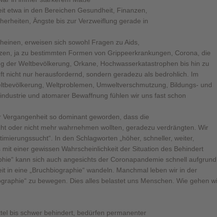
eit etwa in den Bereichen Gesundheit, Finanzen,
cherheiten, Ängste bis zur Verzweiflung gerade in
cheinen, erweisen sich sowohl Fragen zu Aids,
enzen, ja zu bestimmten Formen von Grippeerkrankungen, Corona, die
ng der Weltbevölkerung, Orkane, Hochwasserkatastrophen bis hin zu
t nicht nur herausfordernd, sondern geradezu als bedrohlich. Im
bevölkerung, Weltproblemen, Umweltverschmutzung, Bildungs- und
industrie und atomarer Bewaffnung fühlen wir uns fast schon
er Vergangenheit so dominant geworden, dass die
cht oder nicht mehr wahrnehmen wollten, geradezu verdrängten. Wir
ptimierungssucht“. In den Schlagworten „höher, schneller, weiter,
s mit einer gewissen Wahrscheinlichkeit der Situation des Behindert
hie“ kann sich auch angesichts der Coronapandemie schnell aufgrund
it in eine „Bruchbiographie“ wandeln. Manchmal leben wir in der
iographie“ zu bewegen. Dies alles belastet uns Menschen. Wie gehen wi
tel bis schwer behindert, bedürfen permanenter