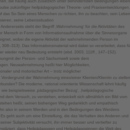
en, die häufig auch zusätzlich unter behindernden Bedingungen leben
lse zukünftiger heilpädagogischer Theorie- und Praxisentwicklungen.
 das So-Sein eines Menschen zu richten, ihn zu beachten, sein Lebe
ysieren, seine Lebenssituation
 Andererseits steht der Begriff ‚Wahrnehmung‘ für die Aktivitäten des
der Mensch in Form von Informationsaufnahme über die Sinnesorgane
eignet, wobei die eigene Aktivität der wahrnehmenden Person im
08–313). Das Informationsmaterial wird dabei so verarbeitet, dass fü
er wieder neu Bedeutung entsteht (ebd. 2003, 111ff., 147–152).
gnungmit der Person- und Sachumwelt sowie dem
ungen. Neuwahrnehmung heißt hier Möglichkeiten,
onaler und motorischer Art – trotz möglicher
ordergrund der Wahrnehmung eines/einer Klienten/Klientin zu stellen
rbunden? Die moderne, rational orientierte Wissenschaft lehnt häufig
e wie beispielsweise ‚pädagogischer Bezug‘, ‚heilpädagogische
 dem Versuch, zu verstehen, entwickelt sich allmählich ein Bild vom
tehen heißt, seinen bisherigen Weg gedanklich und empathisch
 ihn also in seinem Werden und in den Bedingungen des Werdens
 Es geht auch um eine Einstellung, die das Verhalten des Anderen und
seiner Subjektivität versucht, ihn immer besser und vertiefter zu
 impliziert, dass Heilpädagogen und Heilpädagoginnen die Welt des