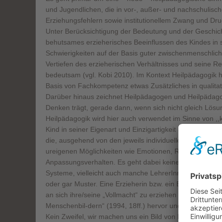
und Jugendlichen, die in vor-, außer- und nachschulis
Erziehungsfehlern sowie institutionellem Zwang und Druc
Unter Berücksichtigung der Bedeutung und der Geschich
behutsames erzieherisches Beeinflussen des Kindes in 
Schwierigkeiten auf der Basis guter zwischenmenschli
Vertiefen des erzieherischen Verhältnisses und seine Re
bedeutsam (vgl. Kobi 2010). Im Kontext Heilpädagogik h
Basis von Fachkompetenz etwas Zusätzliches in qualitativ
Darüber hinaus zeichnet Heilpädagogen und Heilpädago
Denken trägt, gerade dann, wenn sich nicht gleich Lösun
Heilpädagogik wird hier auch verwendet im Sinne von ,,
Kind in seiner Eigenart und Einzigartigkeit akzeptiert, 
die, ausgehend von den jeweils individuellen Möglichk
ureigenen Möglichkeiten wie Emotionen, Ressourcen, Ko
Anpassungsverhalten. Es geht dabei keinesfalls um die 
Systeme, vielleicht auch manche LehrerInnen an Gymnasien
oder gar Muster. Eine Erzieherin bzw. ein Erzieher, di
an sich ihre/seine „Vollmacht“ zu erziehen (vgl. Möckel
Menschenbil-dern“ (1994, 18ff.) hervor und skizziert die
Kein Zweifel, wir machen uns ein Bild von Menschen u