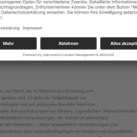
nschenbild habe ich und welches Bild von diesem
n Menschenbild bildet auch die Grundlage unseres Tuns und
ld von einem Kind mit einer Behinderung, einer Lernproblematik, ein
terialen Bedingungen aufgewachsen ist und von seinen LehrerInnen als
viele Aspekte von Vorurteilen aufweisen kann.
unterliegen der Gefahr, dass sie durch Theorien
traditionell medizinische Sichtweise (vgl. Bundschuh 2019a, 47–51),
achten, zu Meinungen kommen, die anthropologisch betrachtet nicht
tig
er und Eltern, die im Rahmen von Erziehung und
on geraten sind. Es geht der Heilpädagogik vor
msituation und um adäquates Handeln. Reichtum
ealer Armutserfahrungen von Kindern, Jugendlichen, alleinerziehende
ellschaftliche Ausgrenzungen, der Kampf um elementare
de des Menschen –, diese beispielhaften Veränderungen und
s Nachdenken über Lebensbedingungen von Kindern und Jugendlichen