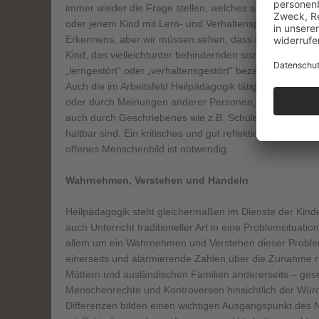
immer wieder die Frage stellen, welches allgemeine Me
oder jenem Kind mit Lern- und Verhaltensproblemen. Ei
Erkennens, aber wir müssen sehen, dass im Alltag ein Bi
Kind, das vielleichtunter behindernden sozialen und ma
„lerngestört“ oder „verhaltensgestört“ bezeichnet wird, 
Auch die im Arbeitsfeld Heilpädagogik tätigen Personen 
oder durch Meinungen anderer Personen, etwa eine rein 
auch durch Geschriebenes wie z.B. Schülerakte und Gut
haltbar sind. Ein kritisches und gut reflektiertes, gleichzei
offenes Menschenbild ist notwendig.
Wahrnehmen, Verstehen und Handeln
Heilpädagogik steht gleichermaßen im Dienste der Kind
auch Unterricht traditioneller Art in eine Problemsituati
allem um ein Wahrnehmen und Verstehen dieser Proble
einerseits und alarmierende Zahlen über die Zunahme r
Müttern und ausländischen Familien andererseits – ges
Menschenrechte und Kontroversen hinsichtlich der Wür
Differenzen bilden einen wichtigen Ausgangspunkt de