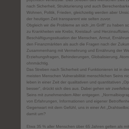
nach Sicherheit, Strukturierung und auch Berechenbark
Wohnen, Politik, Frieden, gleichzeitig werden aber Unsi
der heutigen Zeit transparent wie selten zuvor.
Obgleich wir die Probleme an sich „im Griff“ zu haben s
zu Krankheiten wie Krebs, Kreislauf- und Herzinsuffizi
Beschäftigungssituation der Menschen, Armut, Ernähru
den Finanzmärkten als auch die Fragen nach der Zukunf
Zusammenhang mit Vermehrung und Ernährung der Welt
Erziehungsfragen, Behinderungen, Globalisierung, Atom
ohnmächtig.
Das Streben nach Sicherheit und Funktionieren ist in d
meisten Menschen Vulnerabilität menschlichen Seins ni
leben in einer Zeit der qualitativen und quantitativen „O
besser“, drückt sich dies aus. Dabei gehen wir zweifello
Seins mit zunehmendem Alter entgegen. „Normalbiograp
von Erfahrungen, Informationen und eigener Betroffenhe
Gegenwart mit dem Gefühl, uns in einer Art „Drahtseilb
damit um?
Etwa 35 % aller Menschen über 65 Jahren gelten als mit