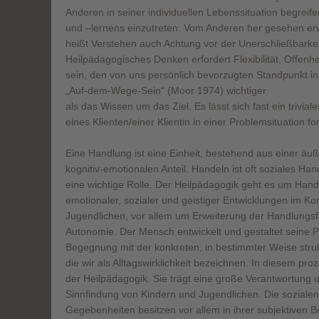
Anderen in seiner individuellen Lebenssituation begreif
und –lernens einzutreten. Vom Anderen her gesehen erwei
heißt Verstehen auch Achtung vor der Unerschließbarke
Heilpädagogisches Denken erfordert Flexibilität, Offenhe
sein, den von uns persönlich bevorzugten Standpunkt in
„Auf-dem-Wege-Sein“ (Moor 1974) wichtiger
als das Wissen um das Ziel. Es lässt sich fast ein trivial
eines Klienten/einer Klientin in einer Problemsituation
Eine Handlung ist eine Einheit, bestehend aus einer äuß
kognitiv-emotionalen Anteil. Handeln ist oft soziales Hand
eine wichtige Rolle. Der Heilpädagogik geht es um Ha
emotionaler, sozialer und geistiger Entwicklungen im Ko
Jugendlichen, vor allem um Erweiterung der Handlungsf
Autonomie. Der Mensch entwickelt und gestaltet seine P
Begegnung mit der konkreten, in bestimmter Weise stru
die wir als Alltagswirklichkeit bezeichnen. In diesem p
der Heilpädagogik. Sie trägt eine große Verantwortung u
Sinnfindung von Kindern und Jugendlichen. Die soziale
Gegebenheiten besitzen vor allem in ihrer subjektiven 