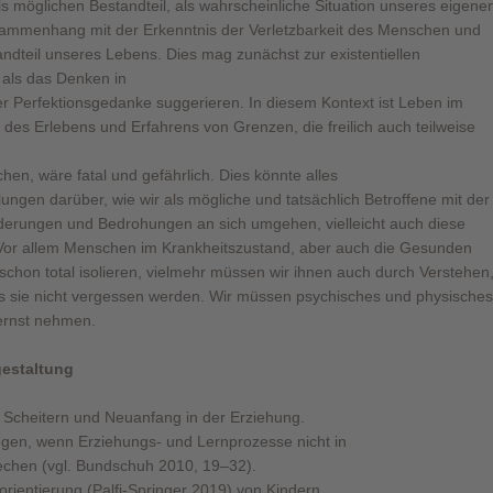
 möglichen Bestandteil, als wahrscheinliche Situation unseres eigene
usammenhang mit der Erkenntnis der Verletzbarkeit des Menschen und
dteil unseres Lebens. Dies mag zunächst zur existentiellen
 als das Denken in
er Perfektionsgedanke suggerieren. In diesem Kontext ist Leben im
 des Erlebens und Erfahrens von Grenzen, die freilich auch teilweise
en, wäre fatal und gefährlich. Dies könnte alles
ungen darüber, wie wir als mögliche und tatsächlich Betroffene mit der
derungen und Bedrohungen an sich umgehen, vielleicht auch diese
Vor allem Menschen im Krankheitszustand, aber auch die Gesunden
schon total isolieren, vielmehr müssen wir ihnen auch durch Verstehen
 sie nicht vergessen werden. Wir müssen psychisches und physisches
ernst nehmen.
gestaltung
n Scheitern und Neuanfang in der Erziehung.
gen, wenn Erziehungs- und Lernprozesse nicht in
echen (vgl. Bundschuh 2010, 19–32).
rientierung (Palfi-Springer 2019) von Kindern