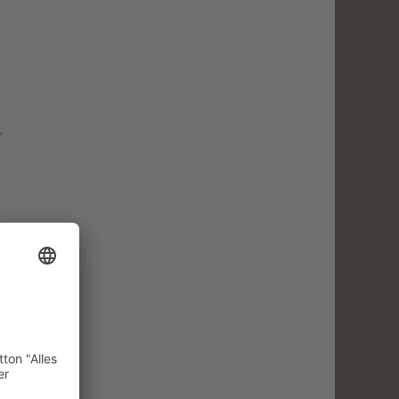
r
s
ie
e