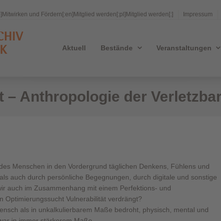
e]Mitwirken und Fördern[:en]Mitglied werden[:pl]Mitglied werden[:]
Impressum
Aktuell
Bestände
Veranstaltungen
t – Anthropologie der Verletzbar
t des Menschen in den Vordergrund täglichen Denkens, Fühlens und
als auch durch persönliche Begegnungen, durch digitale und sonstige
 wir auch im Zusammenhang mit einem Perfektions- und
 Optimierungssucht Vulnerabilität verdrängt?
ensch als in unkalkulierbarem Maße bedroht, physisch, mental und
zwar in immer stärkerem Maße