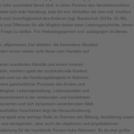
en oder zumindest bereit sind, in einen Prozess des Verstehenwollens
st sich jede Handlung, jede Art von Verhalten als sinn-voll. Insofern
it und Unverfügbarkeit des Anderen (vgl. Bundschuh 2019a, 91-96).
it und Offensein für alle Möglich-keiten einer Lebensgeschichte, bereit
 Frage zu stellen. Für Heilpädagoginnen und -pädagogen ist dieses
es, allgemeines Ziel ableiten: die besondere Situation
 fordert immer wieder aufs Neue zum Handeln auf.
eren manifesten Aktivität und einem inneren
eln, insofern spielt der soziokulturelle Kontext
ndeln und um die Handlungsfähigkeit im Rahmen
ntext ganzheitlicher Prozesse des Kindes und
ähigkeit, Lebensgestaltung, Lebensqualität und
ersönlichkeit in der erlebenden und handelnden
kturierten und sich dynamisch verändernden Welt,
rozesshaften Geschehen liegt die Herausforderung
nd spielt eine wichtige Rolle im Rahmen der Bildung, Ausbildung sowie
n und anregenden, aber auch die objektiven und physikalischen
Bedeutung für die handelnde Person hohe Relevanz. Es ist eine große