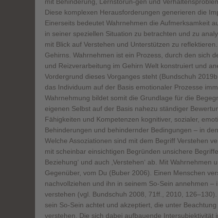
mit Behinderung, Lernstörun-gen und Verhaltensproblem
Diese komplexen Herausforderungen generieren die Impu
Einerseits bedeutet Wahrnehmen die Aufmerksamkeit auf
in seiner speziellen Situation zu betrachten und zu anal
mit Blick auf Verstehen und Unterstützen zu reflektieren.
Gehirns. Wahrnehmen ist ein Prozess, durch den sich 
und Reizverarbeitung im Gehirn Welt konstruiert und an
Vordergrund dieses Vorganges steht (Bundschuh 2019b, 3
das Individuum auf der Basis emotionaler Prozesse imm
Wahrnehmung bildet somit die Grundlage für die Bege
eigenen Selbst auf der Basis nahezu ständiger Bewert
Fähigkeiten und Kompetenzen kognitiver, sozialer, emoti
Behinderungen und behindernder Bedingungen – in den V
Welche Assoziationen sind mit dem Begriff Verstehen ve
mit scheinbar einsichtigen Begründen unsichere Begriff
Beziehung‘ und auch ‚Verstehen‘ ab. Mit Wahrnehmen und
Gegenüber, vom Du (Buber 2006). Einen Menschen vers
nachvollziehen und ihn in seinem So-Sein annehmen –
verstehen (vgl. Bundschuh 2008, 71ff., 2010, 126–130).
sein So-Sein achtet und akzeptiert, die unter Beachtung 
verstehen. Die sich dabei aufbauende Intersubjektivität