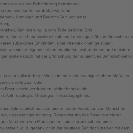
ituation von einer Behinderung betroffener
Erkenntnis der Vulnerabilität während
lematik Krankheit und Bedroht-Sein von einer
rtung.
rankheit, Behinderung, ja vom Tode bedroht. Erst
Leben, über die Lebenswirklichkeit und Lebensqualität von Menschen mi
eren subjektives Empfinden, über ihre wirklichen geistigen,
eise, wie sie ihr eigenes Leben empfinden, wahrnehmen und meistern.
ger systematisch mit der Erforschung der subjektiven Befindlichkeit v
tig, ja in unkalkulierbarer Weise in mehr oder weniger hohem Maße im
Bereich verletzbar oder
em Bewusstsein verdrängen, vielmehr sollte sie
e, Anthropologie, Theologie, Heilpädagogik etc.
dass Vulnerabilität auch zu einem neuen Verstehen von Menschen
sorge, gegenseitiger Achtung, Respektierung des Soseins anderer,
uen Verstehen von Menschen mit einer Krankheit und einer
wusstsein, d. h. gedanklich in der heutigen Zeit doch stärker mit dem