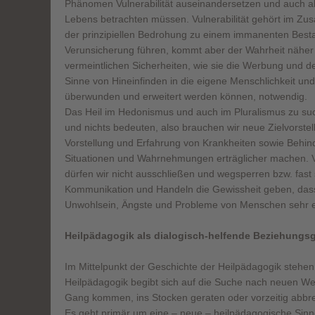
Phänomen Vulnerabilität auseinandersetzen und auch als
Lebens betrachten müssen. Vulnerabilität gehört im Z
der prinzipiellen Bedrohung zu einem immanenten Bestan
Verunsicherung führen, kommt aber der Wahrheit näher
vermeintlichen Sicherheiten, wie sie die Werbung und d
Sinne von Hineinfinden in die eigene Menschlichkeit und
überwunden und erweitert werden können, notwendig.
Das Heil im Hedonismus und auch im Pluralismus zu such
und nichts bedeuten, also brauchen wir neue Zielvorstell
Vorstellung und Erfahrung von Krankheiten sowie Behin
Situationen und Wahrnehmungen erträglicher machen. 
dürfen wir nicht ausschließen und wegsperren bzw. fast 
Kommunikation und Handeln die Gewissheit geben, dass
Unwohlsein, Ängste und Probleme von Menschen sehr 
Heilpädagogik als dialogisch-helfende Beziehungs
Im Mittelpunkt der Geschichte der Heilpädagogik stehe
Heilpädagogik begibt sich auf die Suche nach neuen We
Gang kommen, ins Stocken geraten oder vorzeitig abbr
Es geht primär um eine – neue – heilpädagogische Sinno