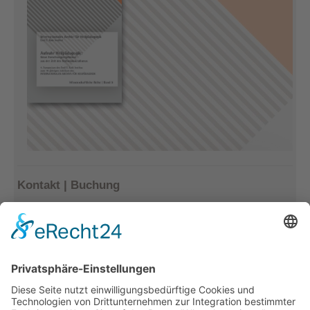
Kontakt | Buchung
Kerstin Götter
Tel.: 033477–548940
info@archiv-heilpaedagogik.de
Kommende Veranstaltungen