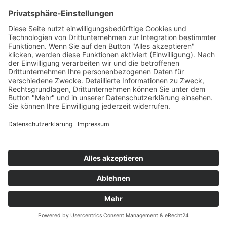
BHP Agentur
BHP Unternehmertag 2017
Versicherungen/Gesundheitsschutz
BHP Verlag
Berliner Gespräch:
Gute Arbeit und faire Bildungschancen für
Werkstattbeschäftigte
Internationales Archiv
Aktuelle meldungen
Regionale Arbeit
Berufungen | Verabschiedungen
Berichte und aktuelle Termine Regional- und
Landesgruppen
Hinweise | Vorankündigung | Cartoon
Impressum
1. April 2017
heilpaedagogogik.de | Ausgabe