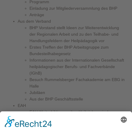
Programm
Einladung zur Mitgliederversammlung des BHP
Anträge
Aus dem Verband
BHP Vorstand stellt Ideen zur Weiterentwicklung
der Regionalen Arbeit und zu den Teilhabe- und
Handlungsfeldern der Heilpädagogik vor
Erstes Treffen der BHP Arbeitsgruppe zum
Bundesteilhabegesetz
Informationen aus der Internationalen Gesellschaft
heilpädagogischer Berufs- und Fachverbände
(IGhB)
Besuch Rummelsberger Fachakademie am EBG in
Halle
Jubiläen
Aus der BHP Geschäftsstelle
EAH
EAH Weiterbildungsreihe „Heilpädagogische
Familienhilfe“ erfolgreich abgeschlossen
Ausblicke
EAH Bildungspost