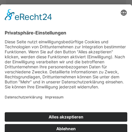
Kerstin Götter
Tel.: 033477–548940
info@archiv-heilpaedagogik.de
Kommende Veranstaltungen
INTERNATIONALES ARCHIV
FÜR HEILPÄDAGOGIK
Emil E. Kobi Institut
Platz der Jugend 4
15374 Müncheberg OT Trebnitz
Telefon: 033477 – 548940
Fax: 033477 – 548941
info@archiv-heilpaedagogik.de
Öffnungszeiten:
dienstags bis donnerstags