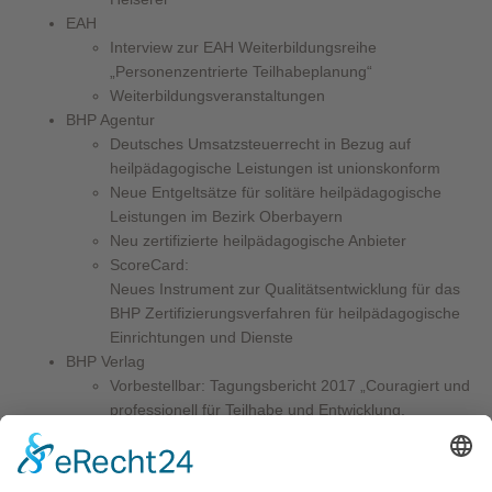
EAH
Interview zur EAH Weiterbildungsreihe
„Personenzentrierte Teilhabeplanung“
Weiterbildungsveranstaltungen
BHP Agentur
Deutsches Umsatzsteuerrecht in Bezug auf
heilpädagogische Leistungen ist unionskonform
Neue Entgeltsätze für solitäre heilpädagogische
Leistungen im Bezirk Oberbayern
Neu zertifizierte heilpädagogische Anbieter
ScoreCard:
Neues Instrument zur Qualitätsentwicklung für das
BHP Zertifizierungsverfahren für heilpädagogische
Einrichtungen und Dienste
BHP Verlag
Vorbestellbar: Tagungsbericht 2017 „Couragiert und
professionell für Teilhabe und Entwicklung.
HEILPÄDAGOGIK als politischer Auftrag“
Neu erschienen: „Der Wörtergarten | Ein
ressourcenorientiertes Sprachentwicklungsmaterial