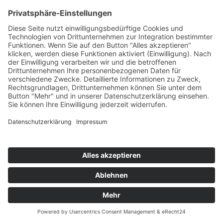
zum Auslösen des Wortschatzspurtes“
Internationales Archiv
Exkursionsbericht: Studierende der Ev. Hochschule
R-W-L zu Gast im Archiv
Projekttage im Internationalen Archiv für
Heilpädagogik
Neuer Vorstand gewählt
Veranstaltungen 2018 des Emil E. Kobi Instituts
Regionale Arbeit
Personalien
Terminankündigung Außerplanmäßiges
Berufspolitisches Forum
Termine 2018 für den Arbeitskreis der zertifizierten
heilpädagogischen Praxen in NRW
Regionalgruppentreffen der Regionalgruppe
Bayern im Sommer 2017
Hinweise | Cartoon
Vorschau
heilpaedagogik.de
2018-2
Impressum