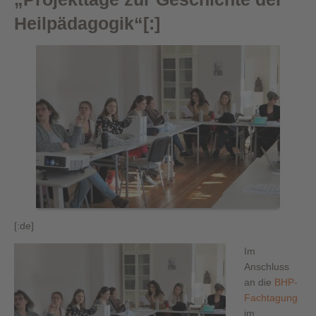
Heilpädagogik“[:]
[:de]
Im
Anschluss
an die
BHP-
Fachtagung
im