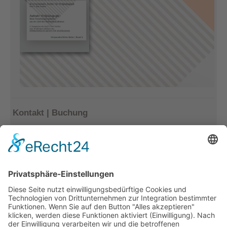
Kontakt | Buchung
Kerstin Götter
Tel.: 033477–548940
info@archiv-heilpaedagogik.de
Kommende Veranstaltungen