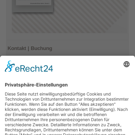
Kontakt | Buchung
Kerstin Götter
Tel.: 033477–548940
info@archiv-heilpaedagogik.de
Kommende Veranstaltungen
INTERNATIONALES ARCHIV
FÜR HEILPÄDAGOGIK
Emil E. Kobi Institut