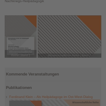
Nachkriegs-Heilpädagogik
Wissenschaftliche
Reihe | Band 1
Wissenschaftliche Reihe | Band 2
Kommende Veranstaltungen
Publikationen
Ferdinand Klein – Als Heilpädagoge im Ost-West-Dialog