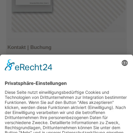
Kontakt | Buchung
Kerstin Götter
Tel.: 033477–548940
info@archiv-heilpaedagogik.de
Kommende Veranstaltungen
INTERNATIONALES ARCHIV
FÜR HEILPÄDAGOGIK
Emil E. Kobi Institut