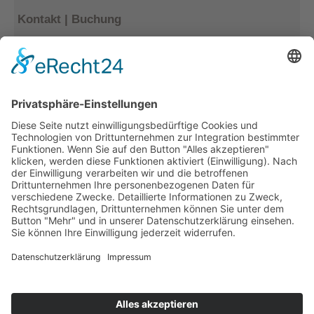
Kontakt | Buchung
Kerstin Götter
Tel.: 033477–548940
info@archiv-heilpaedagogik.de
Kommende Veranstaltungen
INTERNATIONALES ARCHIV
FÜR HEILPÄDAGOGIK
Emil E. Kobi Institut
Platz der Jugend 4
15374 Müncheberg OT Trebnitz
Telefon: 033477 – 548940
Fax: 033477 – 548941
info@archiv-heilpaedagogik.de