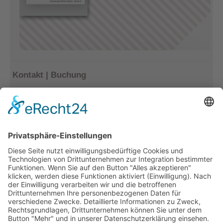
Kontakt | Buchung
Kerstin Götter
Tel.: 033477–548940
info@archiv-heilpaedagogik.de
Kommende Veranstaltungen
INTERNATIONALES ARCHIV
FÜR HEILPÄDAGOGIK
Emil E. Kobi Institut