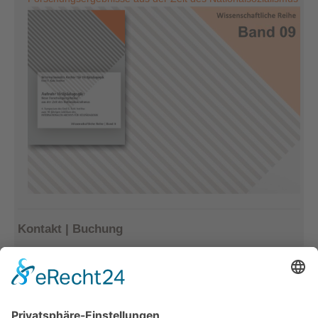
Kontakt | Buchung
Kerstin Götter
Tel.: 033477–548940
info@archiv-heilpaedagogik.de