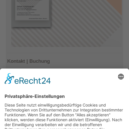
Kontakt | Buchung
Kerstin Götter
Tel.: 033477–548940
info@archiv-heilpaedagogik.de
Kommende Veranstaltungen