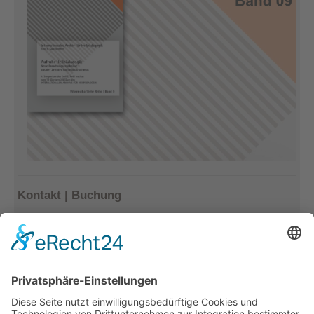
Kontakt | Buchung
Kerstin Götter
Tel.: 033477–548940
info@archiv-heilpaedagogik.de
Kommende Veranstaltungen