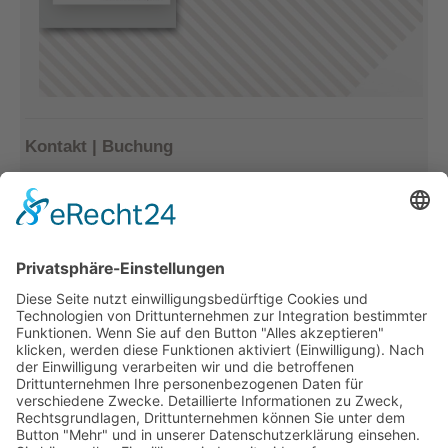
Kontakt | Buchung
Kerstin Götter
Tel.: 033477–548940
info@archiv-heilpaedagogik.de
Kommende Veranstaltungen
INTERNATIONALES ARCHIV
FÜR HEILPÄDAGOGIK
Emil E. Kobi Institut