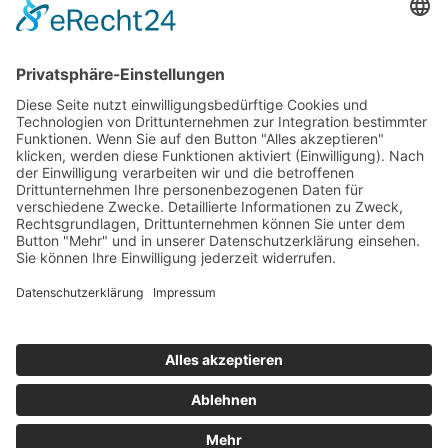
Tel.: 033477–548940
info@archiv-heilpaedagogik.de
Kommende Veranstaltungen
INTERNATIONALES ARCHIV
FÜR HEILPÄDAGOGIK
Emil E. Kobi Institut
Platz der Jugend 4
15374 Müncheberg OT Trebnitz
Telefon: 033477 – 548940
Fax: 033477 – 548941
info@archiv-heilpaedagogik.de
Öffnungszeiten:
dienstags bis donnerstags
von 10:00 – 16:00 Uhr
und nach Vereinbarung