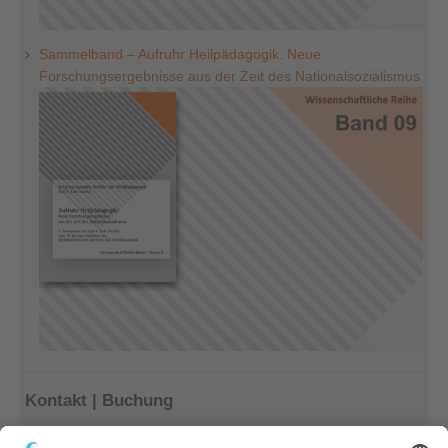
Sammelband – Aufruhr Heilpädagogik. Neue
Forschungsergebnisse aus der Zeit des Nationalsozialismus
Kontakt | Buchung
Kerstin Götter