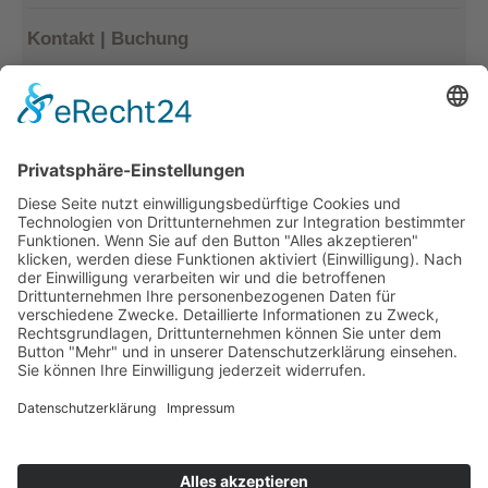
Kontakt | Buchung
Kerstin Götter
Tel.: 033477–548940
info@archiv-heilpaedagogik.de
Kommende Veranstaltungen
INTERNATIONALES ARCHIV
FÜR HEILPÄDAGOGIK
Emil E. Kobi Institut
Platz der Jugend 4
15374 Müncheberg OT Trebnitz
Telefon: 033477 – 548940
Fax: 033477 – 548941
info@archiv-heilpaedagogik.de