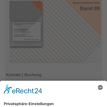
Kontakt | Buchung
Kerstin Götter
Tel.: 033477–548940
info@archiv-heilpaedagogik.de
Kommende Veranstaltungen