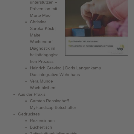
unterstützen –
Prävention mit
Marte Meo
Christina
Saroka-Köck |
Malte
Wachendorf
Diagnostik im
heilpädagogisc
hen Prozess
Heinrich Greving | Doris Langenkamp
Das integrative Wohnhaus
Vera Munde
Wach bleiben!
Aus der Praxis
Carsten Rensinghoff
MyHandicap Botschafter
Gedrucktes
Rezensionen
Büchertisch
Zeitschriftenbibliographie