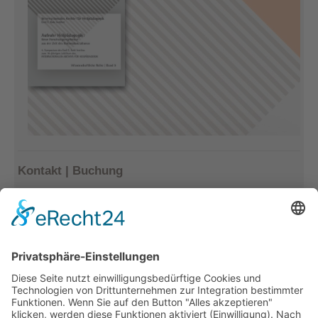
Kontakt | Buchung
Kerstin Götter
Tel.: 033477–548940
info@archiv-heilpaedagogik.de
Kommende Veranstaltungen