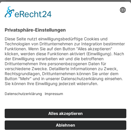
Kerstin Götter
Tel.: 033477–548940
info@archiv-heilpaedagogik.de
Kommende Veranstaltungen
INTERNATIONALES ARCHIV
FÜR HEILPÄDAGOGIK
Emil E. Kobi Institut
Platz der Jugend 4
15374 Müncheberg OT Trebnitz
Telefon: 033477 – 548940
Fax: 033477 – 548941
info@archiv-heilpaedagogik.de
Öffnungszeiten:
dienstags bis donnerstags