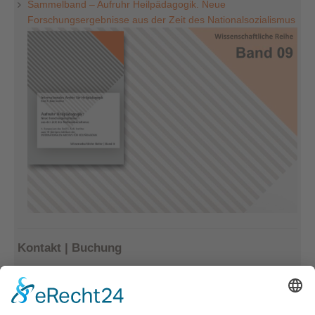
Sammelband – Aufruhr Heilpädagogik. Neue
Forschungsergebnisse aus der Zeit des Nationalsozialismus
Kontakt | Buchung
Kerstin Götter
Tel.: 033477–548940
info@archiv-heilpaedagogik.de