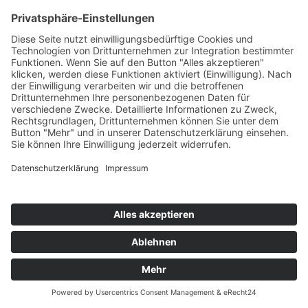
Kommende Veranstaltungen
INTERNATIONALES ARCHIV
FÜR HEILPÄDAGOGIK
Emil E. Kobi Institut
Platz der Jugend 4
15374 Müncheberg OT Trebnitz
Telefon: 033477 – 548940
Fax: 033477 – 548941
info@archiv-heilpaedagogik.de
Öffnungszeiten:
dienstags bis donnerstags
von 10:00 – 16:00 Uhr
und nach Vereinbarung