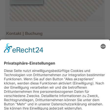
Kontakt | Buchung
Kerstin Götter
Tel.: 033477–548940
info@archiv-heilpaedagogik.de
Kommende Veranstaltungen
INTERNATIONALES ARCHIV
FÜR HEILPÄDAGOGIK
Emil E. Kobi Institut