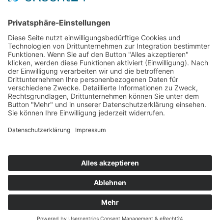
info@archiv-heilpaedagogik.de
Kommende Veranstaltungen
INTERNATIONALES ARCHIV
FÜR HEILPÄDAGOGIK
Emil E. Kobi Institut
Platz der Jugend 4
15374 Müncheberg OT Trebnitz
Telefon: 033477 – 548940
Fax: 033477 – 548941
info@archiv-heilpaedagogik.de
Öffnungszeiten:
dienstags bis donnerstags
von 10:00 – 16:00 Uhr
und nach Vereinbarung