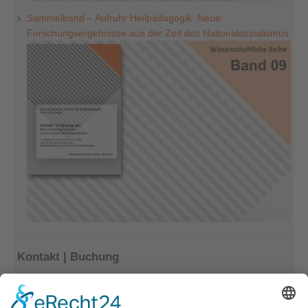
Sammelband – Aufruhr Heilpädagogik. Neue
Forschungsergebnisse aus der Zeit des Nationalsozialismus
Kontakt | Buchung
Kerstin Götter
Tel.: 033477–548940