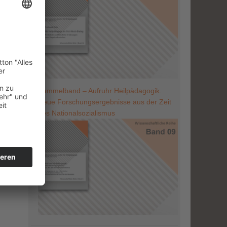
Sammelband – Aufruhr Heilpädagogik.
Neue Forschungsergebnisse aus der Zeit
des Nationalsozialismus