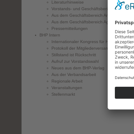
Literaturhinweise
Vorstands- und Geschäftsbericht – Dez. 20
Aus dem Geschäftsbereich Arbeits-, Sozial- 
Aus dem Geschäftsbereich Agentur für Sel
Pressemitteilungen
BHP Intern
Internationaler Kongress für Heilpädagogik
Protokoll der Mitgliederversammlung vom 
Stillstand ist Rückschritt
Aufruf zur Vorstandswahl
Neues aus dem BHP-Verlag
Aus der Verbandsarbeit
Regionale Arbeit
Veranstaltungen
Stellenmarkt