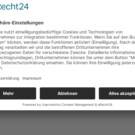
04 bis Nov. 2005
und Tarifrecht
bständige im BHP
 in Ulm
18. November 2005 in Ulm