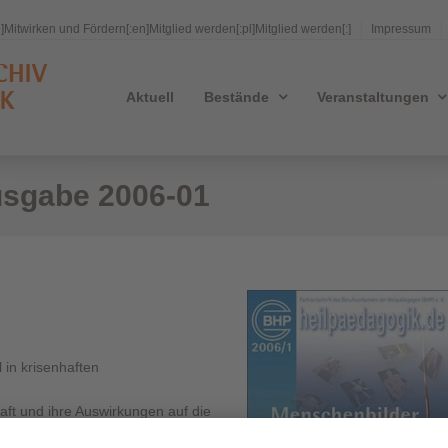
e]Mitwirken und Fördern[:en]Mitglied werden[:pl]Mitglied werden[:]
Impressum
Aktuell
Bestände
Veranstaltungen
usgabe 2006-01
 in krisenhaften
ft und ihre Auswirkungen auf die